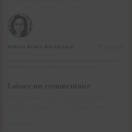
Soraya Burgo Boufelliga
Répondre
at
Posted on
C’est une bonne idée ce pas à pas à réaliser avec son
bambin pour une activité tout en douceur .
Laisser un commentaire
Votre adresse e-mail ne sera pas publiée.
Alternative:
Les
champs obligatoires sont indiqués avec
*
Comment